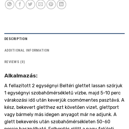
DESCRIPTION
ADDITIONAL INFORMATION
REVIEWS (0)
Alkalmazás:
A fellazított 2 egységnyi Beltéri glettet lassan szórjuk
1 egységnyi szobahőmérsékletű vízbe, majd 5-10 perc
várakozási idő után keverjük csomómentes pasztává. A
kész, bekevert gletthez ezt követően vizet, glettport
vagy bármely más idegen anyagot már ne adjunk. A
glett bekeverés után szobahőmérsékleten 50-60
percig használható. Felhordás előtt a nagy felületi