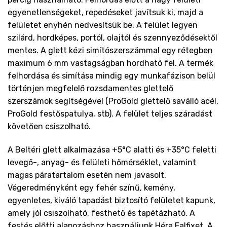
egyenetlenségeket, repedéseket javítsuk ki, majd a
felületet enyhén nedvesítsük be. A felület legyen
szilárd, hordképes, portól, olajtól és szennyeződésektől
mentes. A glett kézi simítószerszámmal egy rétegben
maximum 6 mm vastagságban hordható fel. A termék
felhordása és simítása mindig egy munkafázison belül
történjen megfelelő rozsdamentes glettelő
szerszámok segítségével (ProGold glettelő saválló acél,
ProGold festőspatulya, stb). A felület teljes száradást
követően csiszolható.
A Beltéri glett alkalmazása +5°C alatti és +35°C feletti
levegő-, anyag- és felületi hőmérséklet, valamint
magas páratartalom esetén nem javasolt.
Végeredményként egy fehér színű, kemény,
egyenletes, kiváló tapadást biztosító felületet kapunk,
amely jól csiszolható, festhető és tapétázható. A
festés előtti alapozáshoz használjunk Héra Falfixet. A