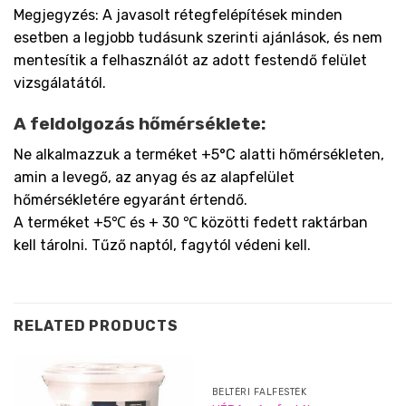
Megjegyzés: A javasolt rétegfelépítések minden
esetben a legjobb tudásunk szerinti ajánlások, és nem
mentesítik a felhasználót az adott festendő felület
vizsgálatától.
A feldolgozás hőmérséklete:
Ne alkalmazzuk a terméket +5°C alatti hőmérsékleten,
amin a levegő, az anyag és az alapfelület
hőmérsékletére egyaránt értendő.
A terméket +5℃ és + 30 ℃ közötti fedett raktárban
kell tárolni. Tűző naptól, fagytól védeni kell.
RELATED PRODUCTS
BELTÉRI FALFESTÉK