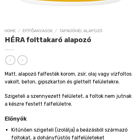
HOME
/
ÉPÍTŐANYAGOK
/
TAPADÓHÍD, ALAPOZÓ
HÉRA folttakaró alapozó
Matt, alapozó falfesték korom, zsír, olaj vagy vízfoltos
vakolt, beton, gipszkarton és glettelt felületekre.
Szigeteli a szennyezett felületet, a foltok nem jutnak
a készre festett falfelületre.
Előnyök
Kitűnően szigeteli (izolálja) a beázásból származó
foltokat, a dohányfüstös falfelületeket