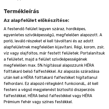
Termékleírás
Az alapfelület előkészítése:
A festendő felület legyen száraz, hordképes,
egyenletes szívóképességű, megfelelően alapozott. A
porló, leváló részeket el kell távolítani és az adott
alapfelületnek megfelelően kijavítani. Régi, korom, zsír,
víz vagy olajfoltos, már festett felületek: Portalanítsuk
a felületet, majd a felület szívóképességének
megfelelően max. 5% hígítással alapozzunk HÉRA
folttakaró belső falfestékkel. Az alapozás száradása
után kell a HÉRA folttakaró falfestéket hígítatlanul
felhordani. Ez alapozó rétegként funkcionáL, át kell
festeni a végső megjelenést biztosító diszperziós
falfestékkel, HÉRA belső falfestékkel vagy HÉRA
Prémium fehér vagy színes festékkel.