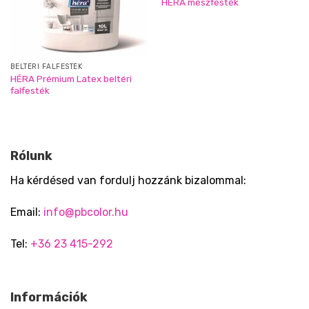
HÉRA mészfesték
BELTÉRI FALFESTÉK
HÉRA Prémium Latex beltéri
falfesték
Rólunk
Ha kérdésed van fordulj hozzánk bizalommal:
Email:
info@pbcolor.hu
Tel:
+36 23 415-292
Információk