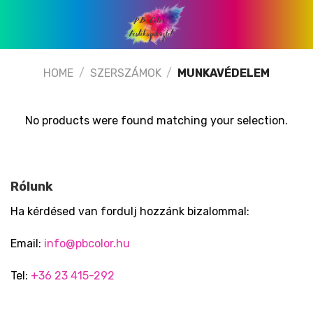
Skip
to
content
HOME
/
SZERSZÁMOK
/
MUNKAVÉDELEM
No products were found matching your selection.
Rólunk
Ha kérdésed van fordulj hozzánk bizalommal:
Email:
info@pbcolor.hu
Tel:
+36 23 415-292