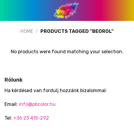
Skip
to
content
HOME
/
PRODUCTS TAGGED “BEOROL”
No products were found matching your selection.
Rólunk
Ha kérdésed van fordulj hozzánk bizalommal:
Email:
info@pbcolor.hu
Tel:
+36 23 415-292