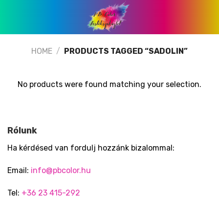
Skip
to
content
HOME
/
PRODUCTS TAGGED “SADOLIN”
No products were found matching your selection.
Rólunk
Ha kérdésed van fordulj hozzánk bizalommal:
Email:
info@pbcolor.hu
Tel:
+36 23 415-292