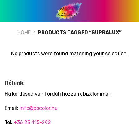
Skip
to
content
HOME
/
PRODUCTS TAGGED “SUPRALUX”
No products were found matching your selection.
Rólunk
Ha kérdésed van fordulj hozzánk bizalommal:
Email:
info@pbcolor.hu
Tel:
+36 23 415-292