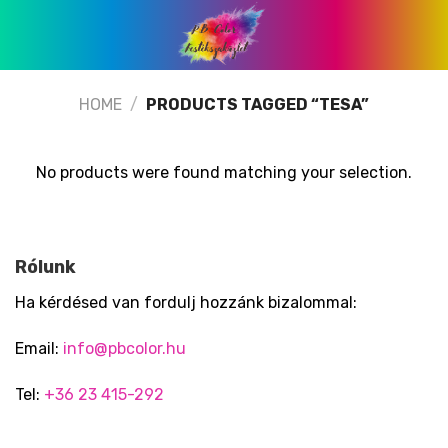
Skip
to
content
HOME
/
PRODUCTS TAGGED “TESA”
No products were found matching your selection.
Rólunk
Ha kérdésed van fordulj hozzánk bizalommal:
Email:
info@pbcolor.hu
Tel:
+36 23 415-292