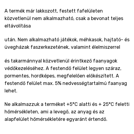
A termék már lakkozott, festett fafelületen
közvetlenül nem alkalmazható, csak a bevonat teljes
eltávolítása
után. Nem alkalmazható játékok, méhkasok, hajtató- és
üvegházak faszerkezetének, valamint élelmiszerrel
és takarmánnyal közvetlenül érintkező faanyagok
védőkezeléséhez. A festendő felület legyen száraz,
pormentes, hordképes, megfelelően előkészített. A
festendő felület max. 5% nedvességtartalmú faanyag
lehet.
Ne alkalmazzuk a terméket +5°C alatti és + 25°C feletti
hőmérsékleten, ami a levegő, az anyag és az
alapfelület hőmérsékletére egyaránt értendő.