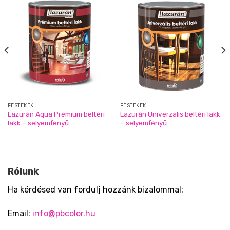
FESTÉKEK
FESTÉKEK
Lazurán Aqua Prémium beltéri
Lazurán Univerzális beltéri lakk
lakk – selyemfényű
– selyemfényű
Rólunk
Ha kérdésed van fordulj hozzánk bizalommal:
Email:
info@pbcolor.hu