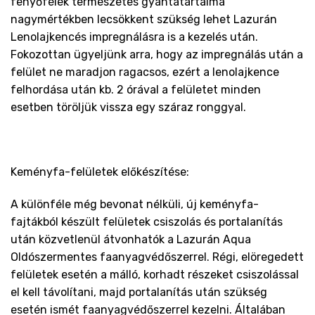
fenyőfélék természetes gyantatartalma
nagymértékben lecsökkent szükség lehet Lazurán
Lenolajkencés impregnálásra is a kezelés után.
Fokozottan ügyeljünk arra, hogy az impregnálás után a
felület ne maradjon ragacsos, ezért a lenolajkence
felhordása után kb. 2 órával a felületet minden
esetben töröljük vissza egy száraz ronggyal.
Keményfa-felületek előkészítése:
A különféle még bevonat nélküli, új keményfa-
fajtákból készült felületek csiszolás és portalanítás
után közvetlenül átvonhatók a Lazurán Aqua
Oldószermentes faanyagvédőszerrel. Régi, elöregedett
felületek esetén a málló, korhadt részeket csiszolással
el kell távolítani, majd portalanítás után szükség
esetén ismét faanyagvédőszerrel kezelni. Általában