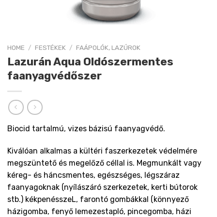
HOME
/
FESTÉKEK
/
FAÁPOLÓK, LAZÚROK
Lazurán Aqua Oldószermentes
faanyagvédőszer
Biocid tartalmú, vizes bázisú faanyagvédő.
Kiválóan alkalmas a kültéri faszerkezetek védelmére
megszüntető és megelőző céllal is. Megmunkált vagy
kéreg- és háncsmentes, egészséges, légszáraz
faanyagoknak (nyílászáró szerkezetek, kerti bútorok
stb.) kékpenésszeL, farontó gombákkal (könnyező
házigomba, fenyő lemezestapló, pincegomba, házi