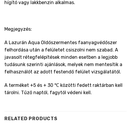
hígító vagy lakkbenzin alkalmas.
Megjegyzés:
A Lazurán Aqua Oldószermentes faanyagvédőszer
felhordása után a felületet csiszolni nem szabad. A
javasolt rétegfelépítések minden esetben a legjobb
tudásunk szerinti ajánlások, melyek nem mentesítik a
felhasználót az adott festendő felület vizsgálatától.
A terméket +5 és + 30 ℃ közötti fedett raktárban kell
tárolni. Tűző naptól, fagytól védeni kell.
RELATED PRODUCTS