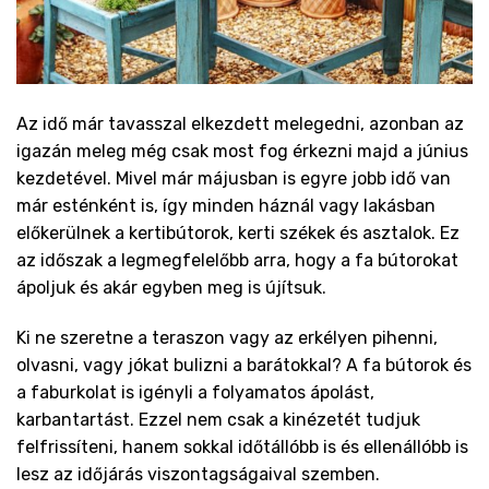
Az idő már tavasszal elkezdett melegedni, azonban az
igazán meleg még csak most fog érkezni majd a június
kezdetével. Mivel már májusban is egyre jobb idő van
már esténként is, így minden háznál vagy lakásban
előkerülnek a kertibútorok, kerti székek és asztalok. Ez
az időszak a legmegfelelőbb arra, hogy a fa bútorokat
ápoljuk és akár egyben meg is újítsuk.
Ki ne szeretne a teraszon vagy az erkélyen pihenni,
olvasni, vagy jókat bulizni a barátokkal? A fa bútorok és
a faburkolat is igényli a folyamatos ápolást,
karbantartást. Ezzel nem csak a kinézetét tudjuk
felfrissíteni, hanem sokkal időtállóbb is és ellenállóbb is
lesz az időjárás viszontagságaival szemben.