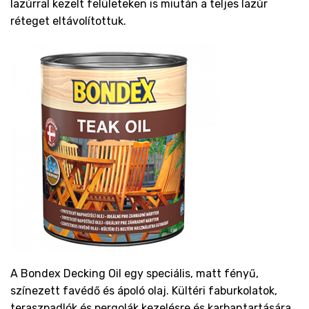
lazúrral kezelt felületeken is miután a teljes lazúr
réteget eltávolítottuk.
A Bondex Decking Oil egy speciális, matt fényű,
színezett favédő és ápoló olaj. Kültéri faburkolatok,
teraszpadlók és pergolák kezelésre és karbantartására