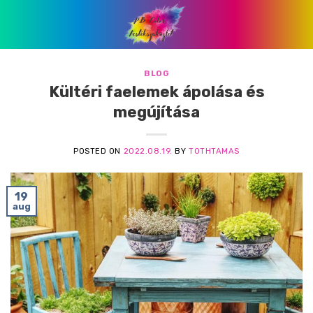
Skip
to
content
BLOG
Kültéri faelemek ápolása és
megújítása
POSTED ON
2022.08.19.
BY
TOTHTAMAS
19
aug