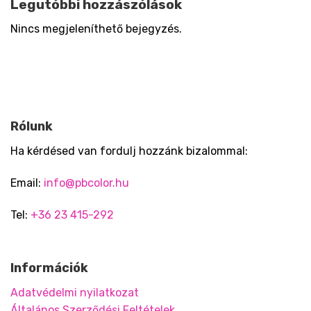
Legutóbbi hozzászólások
Nincs megjeleníthető bejegyzés.
Rólunk
Ha kérdésed van fordulj hozzánk bizalommal:
Email:
info@pbcolor.hu
Tel:
+36 23 415-292
Információk
Adatvédelmi nyilatkozat
Általános Szerződési Feltételek