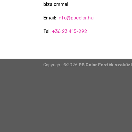
bizalommal:
Email:
info@pbcolor.hu
Tel:
+36 23 415-292
Copyright ©2026
PB Color Festék szaküz