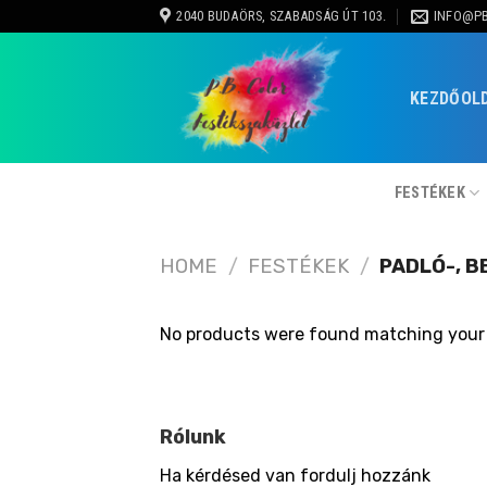
Skip
2040 BUDAÖRS, SZABADSÁG ÚT 103.
INFO@P
to
content
KEZDŐOL
FESTÉKEK
HOME
/
FESTÉKEK
/
PADLÓ-, B
No products were found matching your 
Rólunk
Ha kérdésed van fordulj hozzánk