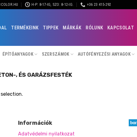
BCOLOR.HU
H-P: 8-17-IG, SZO: 8-12-IG.
+36 23 415-292
DAL
TERMÉKEINK
TIPPEK
MÁRKÁK
RÓLUNK
KAPCSOLAT
ÉPÍTŐANYAGOK
SZERSZÁMOK
AUTÓFÉNYEZÉSI ANYAGOK
ETON-, ÉS GARÁZSFESTÉK
selection.
Információk
Adatvédelmi nyilatkozat