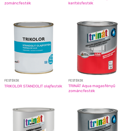
zománcfesték
kerítésfesték
FESTÉKEK
FESTÉKEK
TRINÁT Aqua magasfényű
TRIKOLOR STANDOLIT olajfesték
zománcfesték