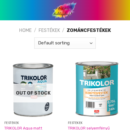
Skip
to
content
HOME
/
FESTÉKEK
/
ZOMÁNCFESTÉKEK
OUT OF STOCK
FESTÉKEK
FESTÉKEK
TRIKOLOR Aqua matt
TRIKOLOR selyemfényű