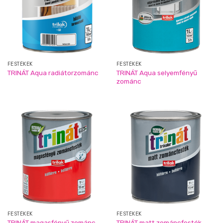
FESTÉKEK
FESTÉKEK
TRINÁT Aqua selyemfényű
TRINÁT Aqua radiátorzománc
zománc
FESTÉKEK
FESTÉKEK
TRINÁT magasfényű zománc
TRINÁT matt zománcfesték