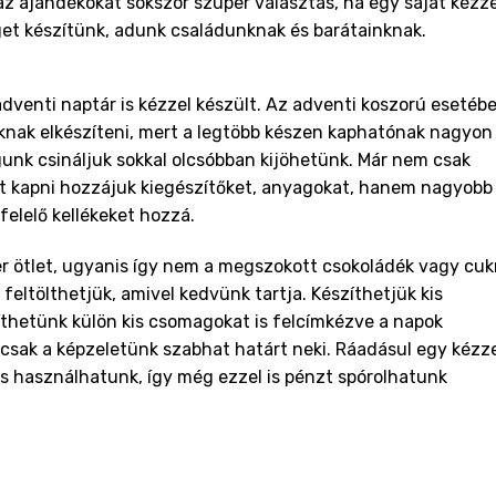
az ajándékokat sokszor szuper választás, ha egy saját kézze
get készítünk, adunk családunknak és barátainknak.
dventi naptár is kézzel készült. Az adventi koszorú esetéb
nknak elkészíteni, mert a legtöbb készen kaphatónak nagyon
nk csináljuk sokkal olcsóbban kijöhetünk. Már nem csak
et kapni hozzájuk kiegészítőket, anyagokat, hanem nagyobb
elelő kellékeket hozzá.
er ötlet, ugyanis így nem a megszokott csokoládék vagy cuk
eltölthetjük, amivel kedvünk tartja. Készíthetjük kis
íthetünk külön kis csomagokat is felcímkézve a napok
 csak a képzeletünk szabhat határt neki. Ráadásul egy kézz
is használhatunk, így még ezzel is pénzt spórolhatunk