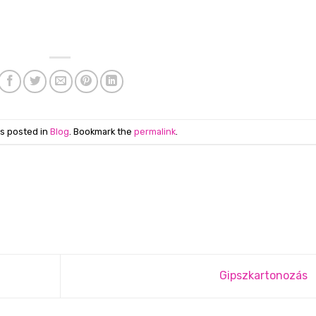
as posted in
Blog
. Bookmark the
permalink
.
n
Gipszkartonozás