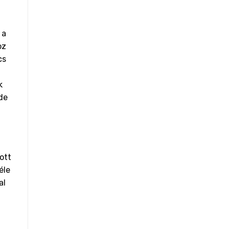
 a
oz
cs
k
 de
ott
éle
al