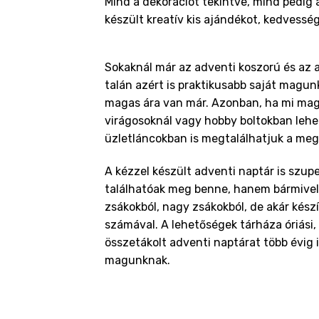
Mind a dekorációt tekintve, mind pedig 
készült kreatív kis ajándékot, kedvessé
Sokaknál már az adventi koszorú és az a
talán azért is praktikusabb saját magu
magas ára van már. Azonban, ha mi magu
virágosoknál vagy hobby boltokban leh
üzletláncokban is megtalálhatjuk a megf
A kézzel készült adventi naptár is szup
találhatóak meg benne, hanem bármivel f
zsákokból, nagy zsákokból, de akár kész
számával. A lehetőségek tárháza óriási,
összetákolt adventi naptárat több évig 
magunknak.