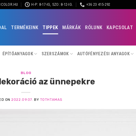
BCOLOR.HU
H-P: 8-17-IG, SZO: 8-12-IG.
+36 23 415-292
DAL
TERMÉKEINK
TIPPEK
MÁRKÁK
RÓLUNK
KAPCSOLAT
ÉPÍTŐANYAGOK
SZERSZÁMOK
AUTÓFÉNYEZÉSI ANYAGOK
BLOG
dekoráció az ünnepekre
ED ON
2022.09.07.
BY
TOTHTAMAS