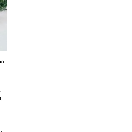
hó
ő
t,