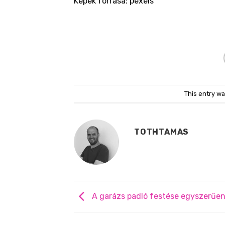
Képek forrása: pexels
This entry w
TOTHTAMAS
A garázs padló festése egyszerűe