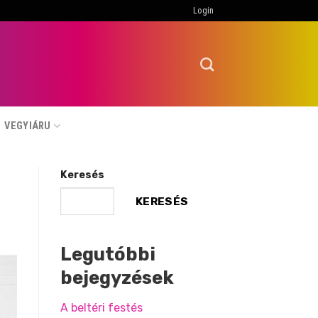
Login
VEGYIÁRU
Keresés
KERESÉS
Legutóbbi
bejegyzések
A beltéri festés