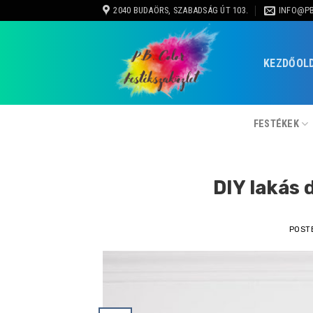
Skip
2040 BUDAÖRS, SZABADSÁG ÚT 103.
INFO@P
to
content
KEZDŐOL
FESTÉKEK
DIY lakás 
POST