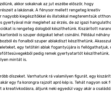
szélünk, akkor sokaknak az jut eszébe előszőr, hogy
 részeit a lakásnak. A fénysor mellett rengeteg kreatív
r nagyobb kiegészítőkkel és illatokkal megteremtsük otthon
os gyertyával már meglehet az érzés, de az igazi hangulath
ációkat is rengeteg dologból készíthetünk. Kiszárított naran
zkartonból is szuper dolgokat lehet csinálni. Például néhány
obozból és fonalból szuper ablakdíszt készíthetünk. Akasszu
eleteket, egy tetőtéri ablak fogantyújára is fellógathatjuk,
 befőttesüvegekből pedig remek gyertyatartót készíthetünk,
lyen mintát is.
óbb díszeket. Varrhatunk rá valamilyen figurát, egy kiszárít
akár egy fa korongra rajzolt apró kép is. Tehát nagyon sok f
 a kreatívkodásra, álljunk neki egyedül vagy akár a családd