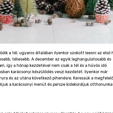
ik a tél, ugyanis általában ilyenkor szokott leesni az első 
elesebb, téliesebb. A december az egyik leghangulatosabb és
n, így a hónap kezdetével nem csak a tél és a hűvös idő
sban karácsonyi készülődés veszi kezdetét. Ilyenkor már
nyra és az utána következő pihenésre. Keressük a megfelel
kjuk a karácsonyi menüt és persze kidekoráljuk otthonunka