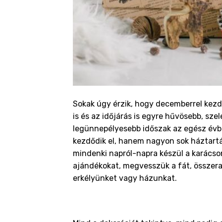
Sokak úgy érzik, hogy decemberrel kezdőd
is és az időjárás is egyre hűvösebb, sz
legünnepélyesebb időszak az egész évbe
kezdődik el, hanem nagyon sok háztartá
mindenki napról-napra készül a karácso
ajándékokat, megvesszük a fát, összera
erkélyünket vagy házunkat.