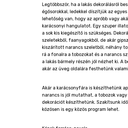
Legtöbbször, ha a lakás dekorálásról be
égősorokkal, ledekkel díszítjük az egyes
lehetőség van, hogy az apróbb vagy aká
karácsonyi hangulatot. Egy szuper illat
a sok kis kiegészítő is szükséges. Dekor
szeletekből, faanyagokból, de akár gips
kiszárított narancs szeletből, néhány t
rá a fonalra a tobozokat és a narancs sz
a lakás bármely részén jól nézhet ki. A
akár az üveg oldalára festhetünk valami
Akár a karácsonyfára is készíthetünk apr
narancs is jól mutathat, a tobozok vagy 
dekorációt készíthetünk. Szakítsunk időt
közösen is egy közös program lehet.